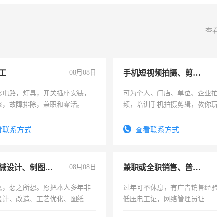
查
工
08月08日
手机短视频拍摄、剪辑、抖音快手
修电路，灯具，开关插座安装，
可为个人、门店、单位、企业
修，故障排除，兼职和零活。
频，培训手机拍摄剪辑，教你
可为个人、门店、单位、企业
频，培训手机拍摄剪辑，教你
看联系方式
查看联系方式
音！你也可以成为拍摄达人！
成为拍摄达人！
兼职机械设计、制图、设备改造
08月08日
兼职或全职销售、普工、维修
急，想之所想。愿把本人多年非
过年可不休息，有广告销售经
设计、改造、工艺优化、图纸制
低压电工证，网络管理员证
解的经验与您分享。 真诚合作，