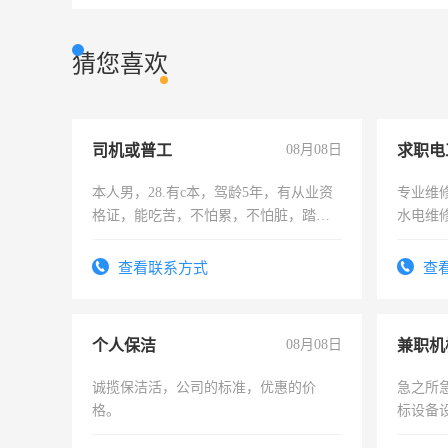
猜您喜欢
司机或普工
08月08日
求职电
本人男，28.有c本，驾龄5年，有从业资
专业维
格证，能吃苦，不怕累，不怕脏，踏
水电维
实，需求稳定工作一份，保险不干
查看联系方式
查
个人保洁
08月08日
诚揽保洁活，公司的标准，优惠的价
急之所
格。
标设备
作和分