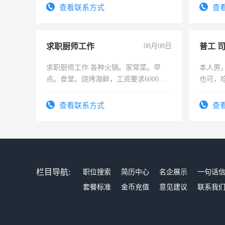
结识有
查看联系方式
查
求职厨师工作
08月08日
普工 
求职厨师工作 各种火锅。家常菜。早
本人男
点。食堂。烧烤海鲜，工资要求6000以
也可，
上
勿扰
查看联系方式
查
栏目导航:
职位搜索
简历中心
名企展示
一句话
套餐标准
金币充值
意见建议
联系我