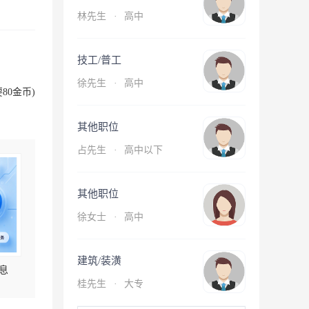
林先生
·
高中
技工/普工
徐先生
·
高中
80金币)
其他职位
占先生
·
高中以下
其他职位
徐女士
·
高中
建筑/装潢
息
桂先生
·
大专