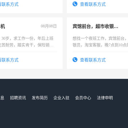
识之士，共享未来。
看联系方式
查看联系方式
司机
08月08日
宾馆前台，超市收银员，淘宝客服
，30岁，求工作一份，年后上班
想找一个夜班工作，宾馆前台
吃苦耐劳，踏实肯干，保险销售
银员，淘宝客服，晚7点到10点
工，麻烦看到的老板加我微信
号同微信
看联系方式
查看联系方式
信息
招聘资讯
发布简历
企业入驻
会员中心
法律申明
们