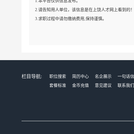
1.本平台仅供信息发布。
2.请告知用人单位，该信息是在上饶人才网上看到的
3.求职过程中请勿缴纳费用,保持谨慎。
栏目导航:
职位搜索
简历中心
名企展示
一句话
套餐标准
金币充值
意见建议
联系我