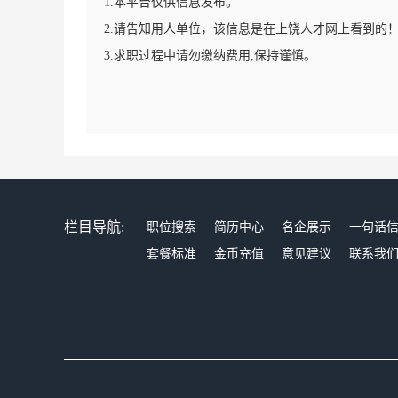
1.本平台仅供信息发布。
2.请告知用人单位，该信息是在上饶人才网上看到的
3.求职过程中请勿缴纳费用,保持谨慎。
栏目导航:
职位搜索
简历中心
名企展示
一句话
套餐标准
金币充值
意见建议
联系我