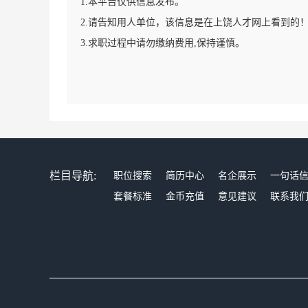
1.本平台仅供信息发布。
2.请告知用人单位，该信息是在上饶人才网上看到的
3.求职过程中请勿缴纳费用,保持谨慎。
栏目导航:
职位搜索
简历中心
名企展示
一句话
套餐标准
金币充值
意见建议
联系我