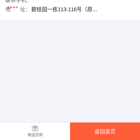
联系手机：
****
地 址：
碧桂园一栋113-116号（原...
返回首页
电话咨询